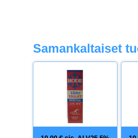
Samankaltaiset tu
10,00 € sis. ALV25,5%
10