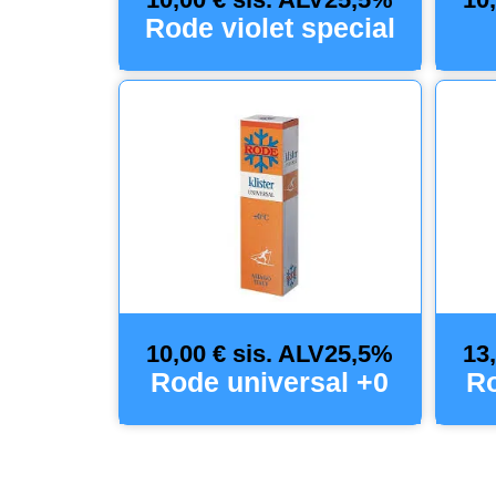
Rode violet special
10,00 € sis. ALV25,5%
13
Rode universal +0
Ro