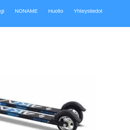
gi
NONAME
Huolto
Yhteystiedot