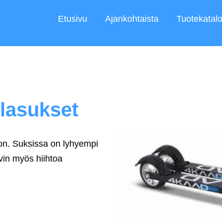
Etusivu
Ajankohtaista
Tuotekatalo
llasukset
toon. Suksissa on lyhyempi
vin myös hiihtoa