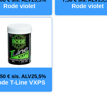
Rode violet
Rode violet
,50 € sis. ALV25,5%
de T-Line VXPS