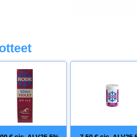
otteet
,00 € sis. ALV25,5%
7,50 € sis. ALV25