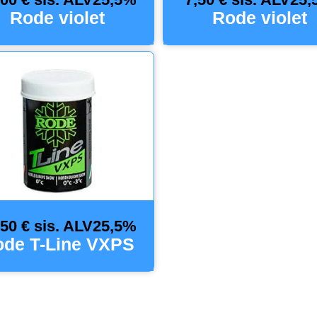
Rode violet
Rode violet
,50 € sis. ALV25,5%
de T-Line VXPS