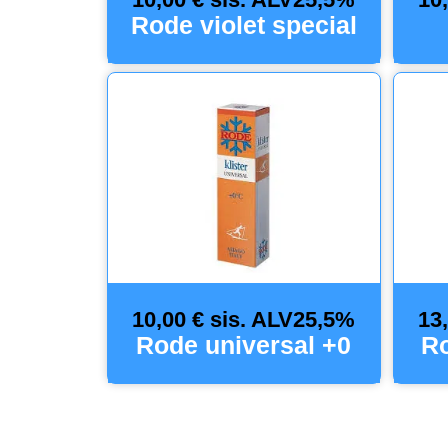
Rode violet special
10,00 € sis. ALV25,5%
13
Rode universal +0
Ro