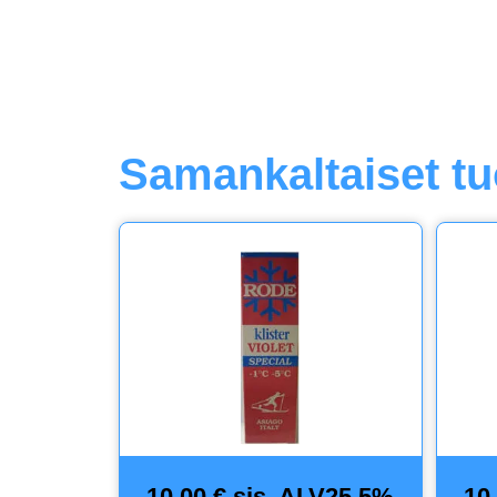
Samankaltaiset tu
10,00 € sis. ALV25,5%
10