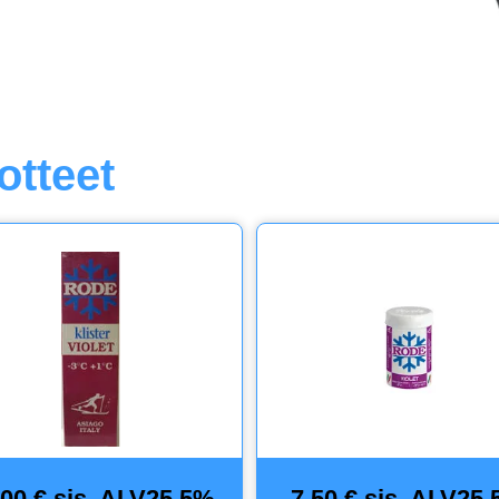
otteet
,00 € sis. ALV25,5%
7,50 € sis. ALV25