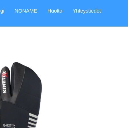
gi
NONAME
Huolto
Yhteystiedot