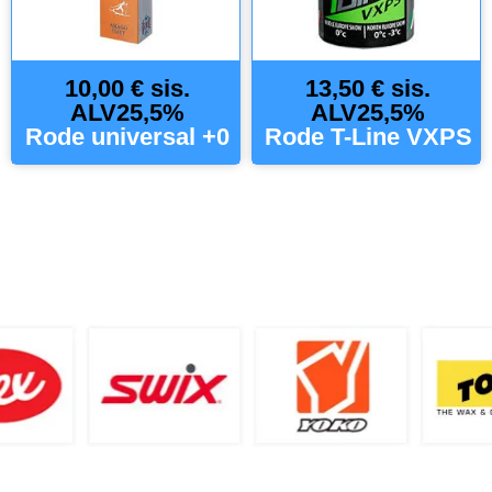
10,00 € sis.
13,50 € sis.
ALV25,5%
ALV25,5%
Rode universal +0
Rode T-Line VXPS