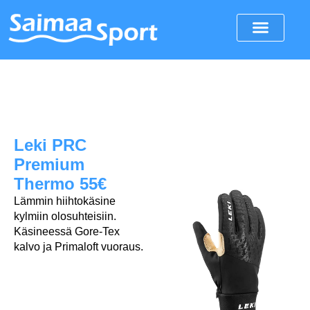
Leki PRC
Premium
Thermo 55€
Lämmin hiihtokäsine
kylmiin olosuhteisiin.
Käsineessä Gore-Tex
kalvo ja Primaloft vuoraus.