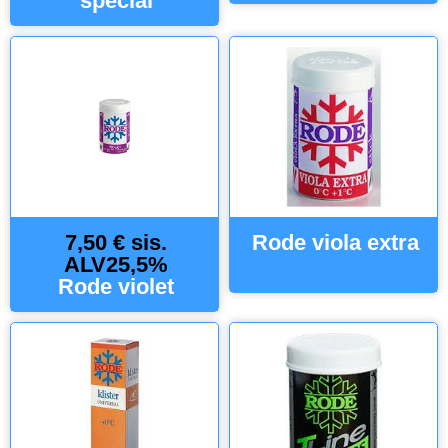
special
7,50 € sis.
Rode viola extra
ALV25,5%
Rode violet