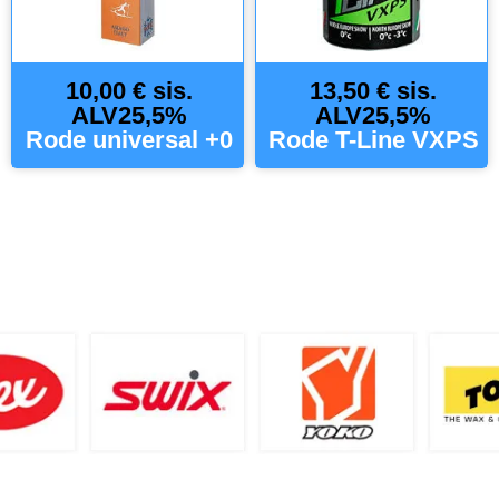
10,00 € sis.
13,50 € sis.
ALV25,5%
ALV25,5%
Rode universal +0
Rode T-Line VXPS