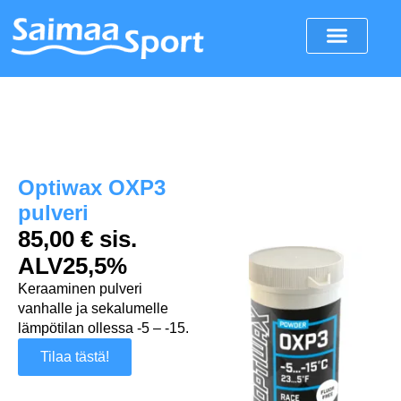
Optiwax OXP3
pulveri
85,00 € sis.
ALV25,5%
Keraaminen pulveri
vanhalle ja sekalumelle
lämpötilan ollessa -5 – -15.
Tilaa tästä!