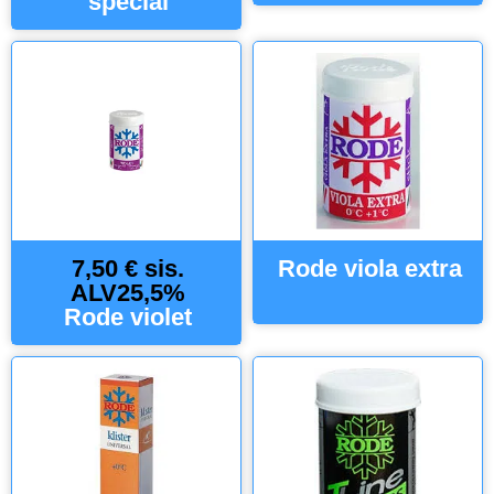
special
7,50 € sis.
Rode viola extra
ALV25,5%
Rode violet