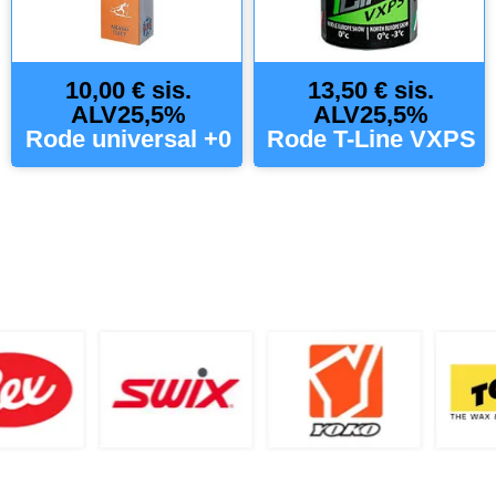
10,00 € sis.
13,50 € sis.
ALV25,5%
ALV25,5%
Rode universal +0
Rode T-Line VXPS