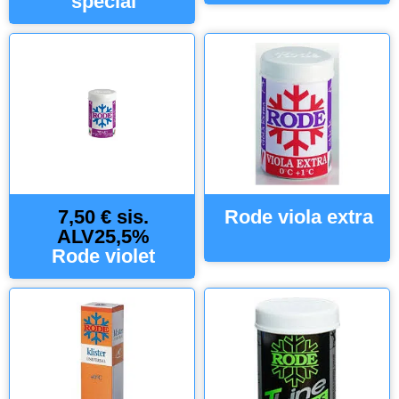
special
7,50 € sis.
Rode viola extra
ALV25,5%
Rode violet