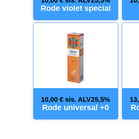
10,00 € sis. ALV25,5%
10
Rode violet special
10,00 € sis. ALV25,5%
13
Rode universal +0
Ro