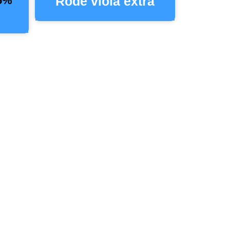
,5%
Rode viola extra