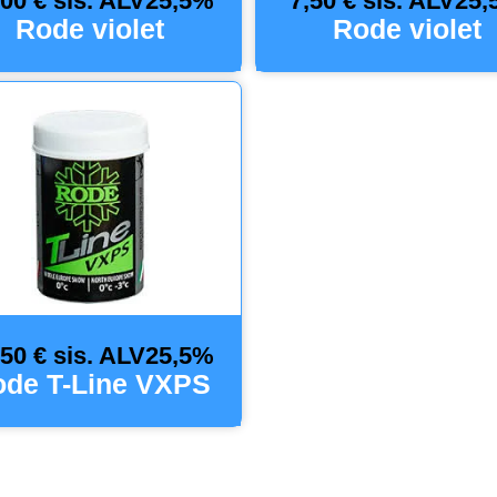
,00 € sis. ALV25,5%
7,50 € sis. ALV25
Rode violet
Rode violet
,50 € sis. ALV25,5%
de T-Line VXPS