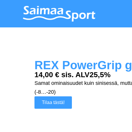
REX PowerGrip g
14,00 € sis. ALV25,5%
Samat ominaisuudet kuin sinisessä, mutta
(-8…-20)
Tilaa tästä!