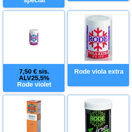
special
7,50 € sis.
Rode viola extra
ALV25,5%
Rode violet