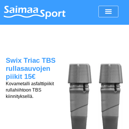
Swix Triac TBS
rullasauvojen
piikit 15€
Kovametalli asfalttipiikit
rullahiihtoon TBS
kiinnityksellä.