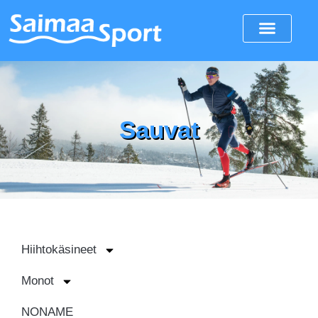
Sauvat
Hiihtokäsineet
Monot
NONAME