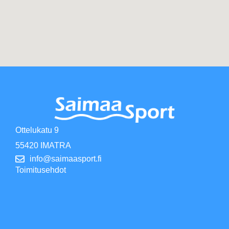
Ottelukatu 9
55420 IMATRA
info@saimaasport.fi
Toimitusehdot