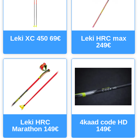
Leki XC 450 69€
Leki HRC max
249€
Leki HRC
4kaad code HD
Marathon 149€
149€