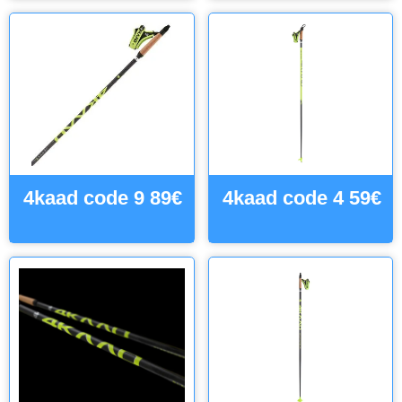
4kaad code 9 89€
4kaad code 4 59€