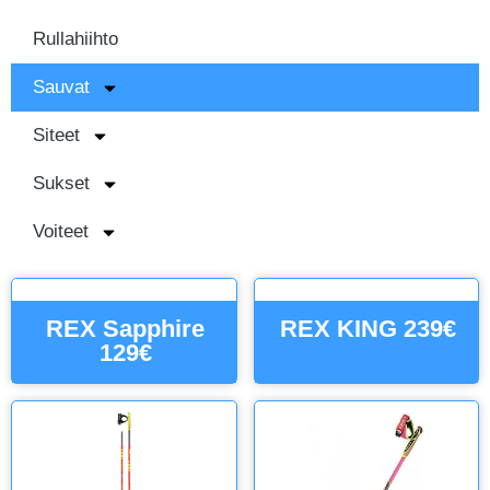
Rullahiihto
Sauvat
Siteet
Sukset
Voiteet
REX Sapphire
REX KING 239€
129€