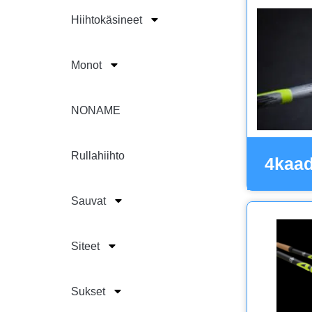
Hiihtokäsineet
Monot
NONAME
Rullahiihto
4kaad
Sauvat
Siteet
Sukset