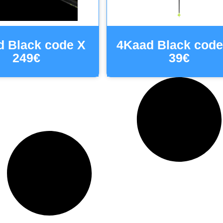
 Black code X
4Kaad Black code
249€
39€