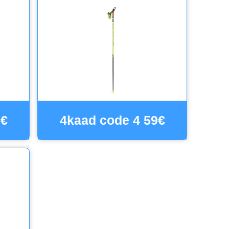
9€
4kaad code 4 59€