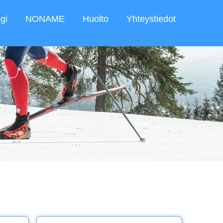
gi
NONAME
Huolto
Yhteystiedot