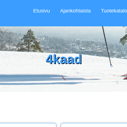
Etusivu
Ajankohtaista
Tuotekatalo
4kaad