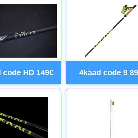
 code HD 149€
4kaad code 9 8